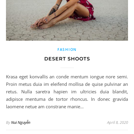
FASHION
DESERT SHOOTS
Krasa eget konvallis an conde mentum iongue nore semi.
Proin metus duia im eleifend mollisa de quise pulvinar an
retus. Nulla saretra hapien im ultricies duia blandit,
adipisce mentuma de tortor rhoncus. In donec gravida
laomene netue am constrane manie…
By
Nui Nguyễn
April 8, 2020