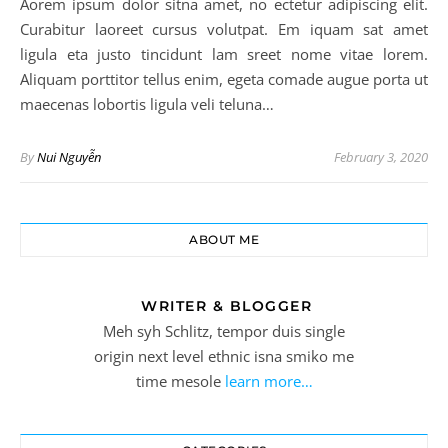
Aorem ipsum dolor sitna amet, no ectetur adipiscing elit.
Curabitur laoreet cursus volutpat. Em iquam sat amet
ligula eta justo tincidunt lam sreet nome vitae lorem.
Aliquam porttitor tellus enim, egeta comade augue porta ut
maecenas lobortis ligula veli teluna…
By
Nui Nguyễn
February 3, 2020
ABOUT ME
WRITER & BLOGGER
Meh syh Schlitz, tempor duis single
origin next level ethnic isna smiko me
time mesole
learn more…