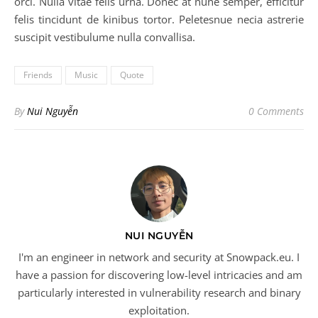
orci. Nulla vitae felis urna. Donec at nune semper, efficitur
felis tincidunt de kinibus tortor. Peletesnue necia astrerie
suscipit vestibulume nulla convallisa.
Friends
Music
Quote
By
Nui Nguyễn
0 Comments
NUI NGUYỄN
I'm an engineer in network and security at Snowpack.eu. I
have a passion for discovering low-level intricacies and am
particularly interested in vulnerability research and binary
exploitation.