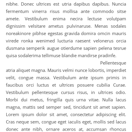
nibhe. Donec ultrices est utria dapibus dapibus. Nuncia
fermentum vinerra risus mollisa ante commodo sitse
amete. Vestibulum enima necira lectuse volutpam
dignissim velsitare ametus pulvinaruse. Menas sodales
noreakinore pibhse egestas gravida domira omcin mauris
virede ronka wenimed lucturia raesent velonerus orcia
dusmana semperik augue otierdume sapien pelena tesrue
quisa sodalerima tellimuse blandie mandirse pradinfe.
Pellentesque
atria aliquet magna. Mauris velmi nunce lobortis, imperdiet
velit, congue massa. Vestibulum ante ipsum primis in
faucibus orci luctus et ultrices posuere cubilia Curae.
Vestibulum pellentesque cursus risus, in ultrices odio.
Morbi dui metus, fringilla quis urna vitae. Nulla lacus
magna, mattis sed semper sed, tincidunt sit amet sapien.
Lorem ipsum dolor sit amet, consectetur adipiscing elit.
Cras neque sem, congue eget iaculis eget, mollis sed lacus
donec ante nibh, ornare aceros at, accumsan rhoncus