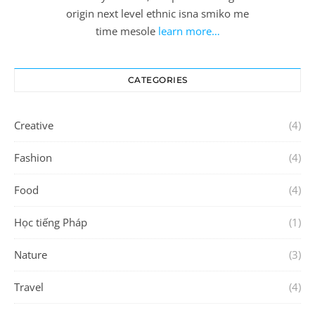
origin next level ethnic isna smiko me
time mesole
learn more…
CATEGORIES
Creative
(4)
Fashion
(4)
Food
(4)
Học tiếng Pháp
(1)
Nature
(3)
Travel
(4)