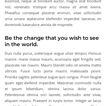
euismod, neque at tincidunt auctor, magna erat tincidunt
nisl, venenatis tristique arcu massa sit amet exeria.
Phasellus consequat placerat enimuri, vitae sollicitudin
urna ornare atakerume eleifendin imperdiet laecenas im
doreminki katarubice amista de mopreite.
Be the change that you wish to see
in the world.
Duis nulla purus, scelerisque augue utixe tempus rhoncus
manire. mane massa mauris, acumsana eget fringilla sed,
placerate nec mauris. Mauris blandit odio sit ametia mattis
ultrices. Fusce lucts porta mauris malesuada posre.
Proinka sagittis pelenteue augue quis congue. Proin feugiat
quam eget eleifend imperdiet. Maecenas commodo nulla
et ipsum bibendum, idmina lacinia dolor varius.
Pelentesnue idmina orci laoreet, sollicitudin ante vitae,
aliquam mauris. Praesent in turpis tortor. Integer ac lacus